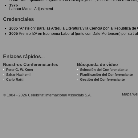
Short-Run Equilibrium Dynamics of Unemployment, Vacancies and Real Wa
1976
Labour Market Adjustment
Credenciales
2005
"Aristeion" para las Artes, la Literatura y la Ciencia por la Republica de
2005
Premio IZA en Economía Laboral (junto con Dale Mortensen) por su tr
Enlaces rápidos...
Nuestros Conferenciantes
Búsqueda de vídeo
Peter G. W. Keen
Selección del Conferenciante
Sahar Hashemi
Planificación del Conferenciante
Carlo Ratti
Gestión del Conferenciante
Mapa we
© 1984 - 2026 Celebritat Internacional Associats S.A.