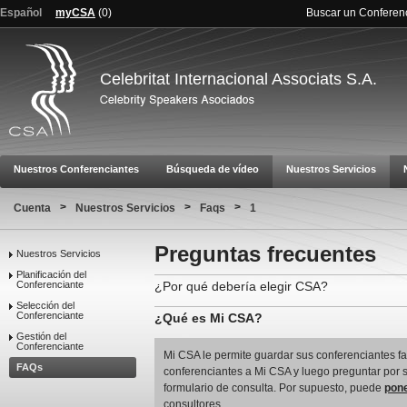
Español
myCSA
(
0
)
Buscar un Conferen
Celebritat Internacional Associats S.A.
Nuestros Conferenciantes
Búsqueda de vídeo
Nuestros Servicios
>
>
>
Cuenta
Nuestros Servicios
Faqs
1
Preguntas frecuentes
Nuestros Servicios
Planificación del
Conferenciante
¿Por qué debería elegir CSA?
Selección del
Conferenciante
¿Qué es Mi CSA?
Gestión del
Conferenciante
Mi CSA le permite guardar sus conferenciantes fav
FAQs
conferenciantes a Mi CSA y luego preguntar por s
formulario de consulta. Por supuesto, puede
pone
consultores.