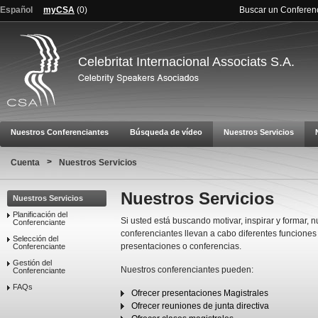
Español
myCSA
(
0
)
Buscar un Conferen
Celebritat Internacional Associats S.A.
Nuestros Conferenciantes
Búsqueda de vídeo
Nuestros Servicios
>
Cuenta
Nuestros Servicios
Nuestros Servicios
Nuestros Servicios
Planificación del
Si usted está buscando motivar, inspirar y formar, 
Conferenciante
conferenciantes llevan a cabo diferentes funciones
Selección del
presentaciones o conferencias.
Conferenciante
Gestión del
Nuestros conferenciantes pueden:
Conferenciante
FAQs
Ofrecer presentaciones Magistrales
Ofrecer reuniones de junta directiva