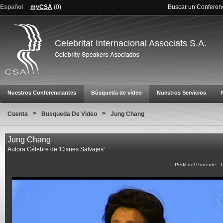
Español
myCSA
(
0
)
Buscar un Conferen
Celebritat Internacional Associats S.A.
Nuestros Conferenciantes
Búsqueda de vídeo
Nuestros Servicios
>
>
Cuenta
Busqueda De Video
Jung Chang
Jung Chang
Autora Célebre de 'Cisnes Salvajes'
Perfil del Ponente