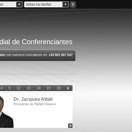
ias
todas las tarifas
Ir
ial de Conferenciantes
ble
con nuestros consultores en:
+34 901 667 547
4
5
12
13
14
15
16
Dr. Jacques Attali
Presidente de PlaNet Finance
+
add to myCSA