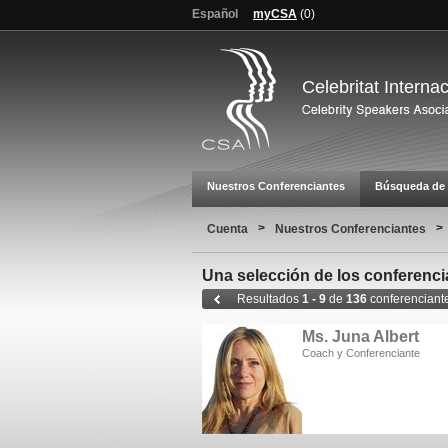
Español
myCSA
(
0
)
Celebritat Interna
Nuestros Conferenciantes
Búsqueda de 
>
>
Cuenta
Nuestros Conferenciantes
Una selección de los conferenci
Resultados
1 - 9
de
136
conferenciant
Ms. Juna Albert
Coach y Conferenciante