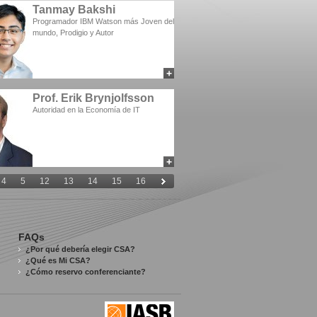
Tanmay Bakshi
Programador IBM Watson más Joven del
mundo, Prodigio y Autor
+
add to myCSA
Prof. Erik Brynjolfsson
Autoridad en la Economía de IT
+
add to myCSA
4
5
12
13
14
15
16
FAQs
¿Por qué debería elegir CSA?
¿Qué es Mi CSA?
¿Cómo reservo conferenciante?