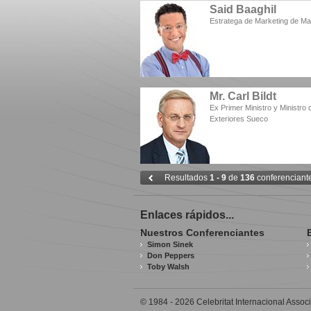
Said Baaghil
Estratega de Marketing de M
Mr. Carl Bildt
Ex Primer Ministro y Ministro
Exteriores Sueco
Resultados
1 - 9
de
136
conferenciant
Enlaces rápidos...
Nuestros Conferenciantes
Simon Sinek
Don Peppers
Toby Walsh
© 1984 - 2026 Celebritat Internacional Associ