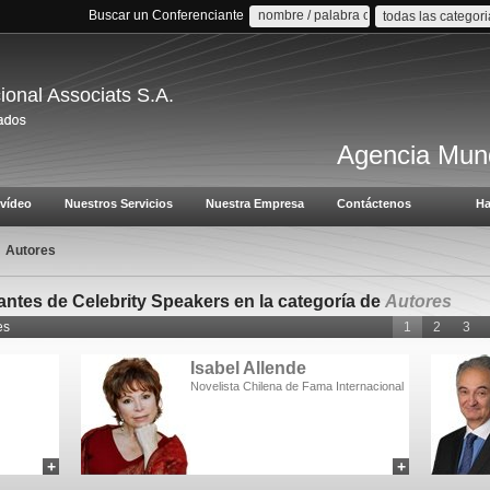
Buscar un Conferenciante
todas las categor
cional Associats S.A.
Agencia Mund
vídeo
Nuestros Servicios
Nuestra Empresa
Contáctenos
Ha
Autores
antes de Celebrity Speakers en la categoría de
Autores
es
1
2
3
Isabel Allende
Novelista Chilena de Fama Internacional
+
+
add to myCSA
add to myCSA