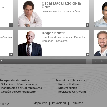
Oscar Bacallado de la
Cruz
arca
Polifacético Autor, Director y Actor
+
+
add to myCSA
add to myCSA
Roger Bootle
 de Asuntos
Líder Experto en Economía Mundial y
Mercados Financieros
+
+
add to myCSA
add to myCSA
es
1
2
3
Búsqueda de vídeo
Nuestros Servicios
Selección del Conferenciante
Nuestra Historia
Planificación del Conferenciante
Nuestra Misión
Gestión del Conferenciante
Revista de CSA World
Mapa web
Privacidad
Términos
ats S.A.