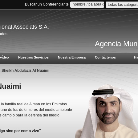
Buscar un Conferenciante
todas las categor
cional Associats S.A.
Agencia Mund
vídeo
Nuestros Servicios
Nuestra Empresa
Contáctenos
Ha
Sheikh Abdulaziz Al Nuaimi
Nuaimi
la familia real de Ajman en los Emiratos
 uno de los defensores del medio ambiente
de cambio para la defensa del medio
digo sino por como vivo"