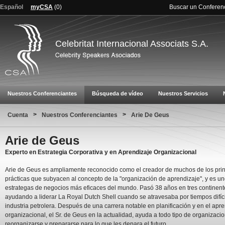
Español
myCSA
(
0
)
Buscar un Conferen
Celebritat Internacional Associats S.A.
Nuestros Conferenciantes
Búsqueda de vídeo
Nuestros Servicios
>
>
Cuenta
Nuestros Conferenciantes
Arie De Geus
Arie de Geus
Experto en Estrategia Corporativa y en Aprendizaje Organizacional
Arie de Geus es ampliamente reconocido como el creador de muchos de los prin
prácticas que subyacen al concepto de la "organización de aprendizaje", y es un
estrategas de negocios más eficaces del mundo. Pasó 38 años en tres continent
ayudando a liderar La Royal Dutch Shell cuando se atravesaba por tiempos difíci
industria petrolera. Después de una carrera notable en planificación y en el apr
organizacional, el Sr. de Geus en la actualidad, ayuda a todo tipo de organizaci
reorganizarse y prepararse para lo que les depara el futuro.