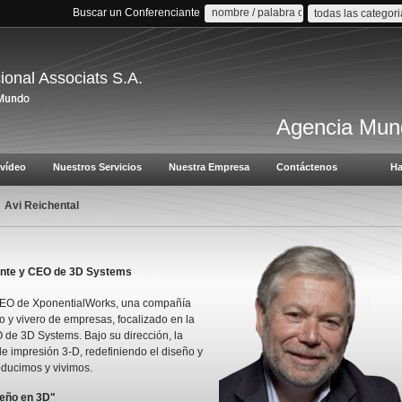
Buscar un Conferenciante
todas las categor
cional Associats S.A.
Agencia Mund
vídeo
Nuestros Servicios
Nuestra Empresa
Contáctenos
Ha
Avi Reichental
ente y CEO de 3D Systems
y CEO de XponentialWorks, una compañía
o y vivero de empresas, focalizado en la
 de 3D Systems. Bajo su dirección, la
e impresión 3-D, redefiniendo el diseño y
oducimos y vivimos.
seño en 3D"