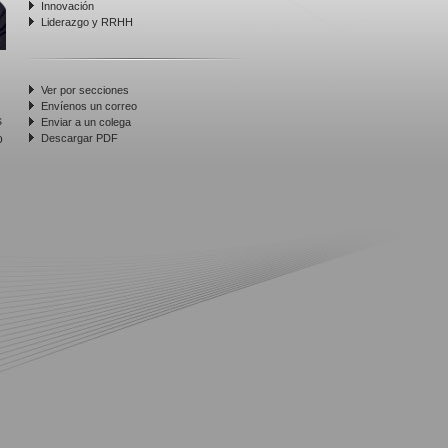
Innovación
Liderazgo y RRHH
Ver por secciones
Envíenos un correo
s
Enviar a un colega
o
Descargar PDF