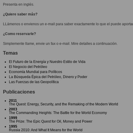
Presenta en inglés.
¿Quiere saber más?
LLámenos o envienos un e-mail para saber exactamente lo que el puede aportar
¿Como reservarle?
Simplemente llame, envie un fax o e-mail. Mire detalles a continuación.
Temas
El Futuro de la Energía y Nuestro Estilo de Vida
El Negocio del Petróleo
Economía Mundial para Políticos
La Búsqueda Épica del Petróleo, Dinero y Poder
Las Fuerzas de las Geopolítica
Publicaciones
2011
The Quest: Energy, Security, and the Remaking of the Modern World
2003
The Commanding Heights: The Battle for the World Economy
1999
The Prize: The Epic Quest for Oil, Money and Power
1995
Russia 2010: And What It Means for the World