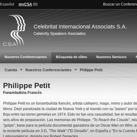
Español
myCSA
(
0
)
Buscar un Conferen
Celebritat Internacional Associats S.A.
Nuestros Conferenciantes
Búsqueda de vídeo
Nuestros Servicios
>
>
Cuenta
Nuestros Conferenciantes
Philippe Petit
Philippe Petit
Funambulista Francés
Philippe Petit es un funambulista francés, artista callejero, mago, mimo y autor d
libros. Dejó paralizada la ciudad de Nueva York y al mundo con su "paseo" por l
floja entre las torres gemelas en 1974. Esto no fue una casualidad, fue el result
seis años de preparación. Las memorias de Philippe,
"To Reach the Clouds",
rel
"golpe", base para la película documental ganadora de un Oscar
Man on Wire,
a
la reciente película en 3-D,
"The Walk"
("El Desafío", en España y "En la Cuerda 
Latinoamérica), dirigida por Robert Zemeckis.