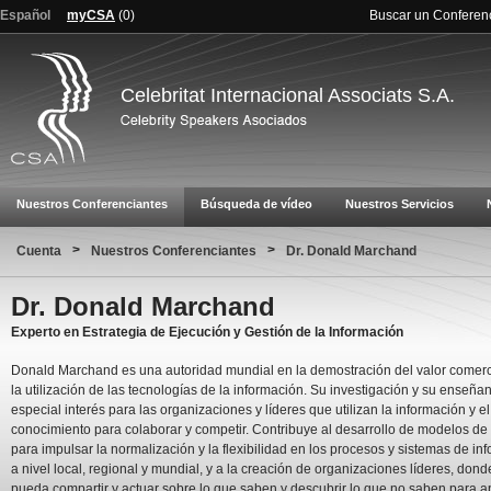
Español
myCSA
(
0
)
Buscar un Conferen
Celebritat Internacional Associats S.A.
Nuestros Conferenciantes
Búsqueda de vídeo
Nuestros Servicios
>
>
Cuenta
Nuestros Conferenciantes
Dr. Donald Marchand
Dr. Donald Marchand
Experto en Estrategia de Ejecución y Gestión de la Información
Donald Marchand es una autoridad mundial en la demostración del valor comerc
la utilización de las tecnologías de la información. Su investigación y su enseña
especial interés para las organizaciones y líderes que utilizan la información y el
conocimiento para colaborar y competir. Contribuye al desarrollo de modelos de
para impulsar la normalización y la flexibilidad en los procesos y sistemas de in
a nivel local, regional y mundial, y a la creación de organizaciones líderes, dond
pueda compartir y actuar sobre lo que saben y descubrir lo que no saben para a