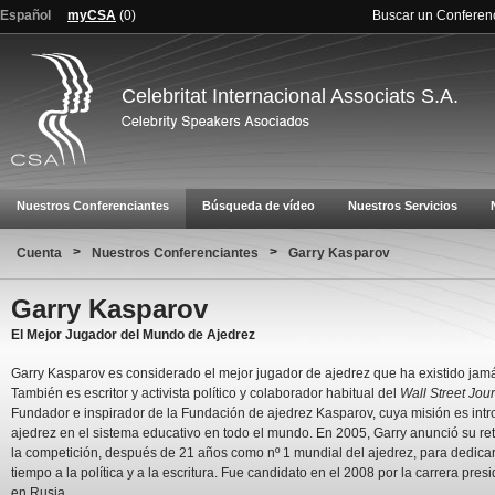
Español
myCSA
(
0
)
Buscar un Conferen
Celebritat Internacional Associats S.A.
Nuestros Conferenciantes
Búsqueda de vídeo
Nuestros Servicios
>
>
Cuenta
Nuestros Conferenciantes
Garry Kasparov
Garry Kasparov
El Mejor Jugador del Mundo de Ajedrez
Garry Kasparov es considerado el mejor jugador de ajedrez que ha existido jam
También es escritor y activista político y colaborador habitual del
Wall Street Jou
Fundador e inspirador de la Fundación de ajedrez Kasparov, cuya misión es intro
ajedrez en el sistema educativo en todo el mundo. En 2005, Garry anunció su re
la competición, después de 21 años como nº 1 mundial del ajedrez, para dedica
tiempo a la política y a la escritura. Fue candidato en el 2008 por la carrera pres
en Rusia.