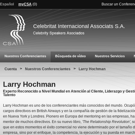
Español
myCSA
(
0
)
Buscar un Conferen
Celebritat Internacional Associats S.A.
Nuestros Conferenciantes
Búsqueda de vídeo
Nuestros Servicios
>
>
Cuenta
Nuestros Conferenciantes
Larry Hochman
Larry Hochman
Experto Reconocido a Nivel Mundial en Atención al Cliente, Liderazgo y Gesti
Talento
Larry Hochman es uno de los conferenciantes más conocidos del mundo. Ocupó
cargos directivos en British Airways y en la compañía de gestión de la fidelizació
en Nueva York y Londres. Pionero en Europa del mentoring en las empresas, ha
mentor de muchos directivos. En su nuevo libro,
'The Relationship Revolution'
, s
que en estos momentos el éxito comercial no viene determinado por el tamaño d
empresa, sino por el enfoque, la competencia, la ejecución y su puesta en marc