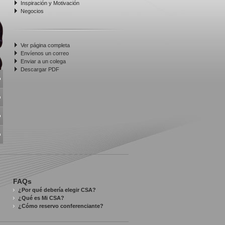
Inspiración y Motivación
Negocios
Ver página completa
Envíenos un correo
Enviar a un colega
Descargar PDF
FAQs
¿Por qué debería elegir CSA?
¿Qué es Mi CSA?
¿Cómo reservo conferenciante?