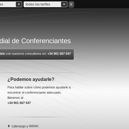
ias
todas las tarifas
Ir
ial de Conferenciantes
ble
con nuestros consultores en:
+34 901 667 547
¿Podemos ayudarle?
Para hablar sobre cómo podemos ayudarle a
encontrar el conferenciante adecuado,
llámenos al
+34 901 667 547
Liderazgo y RRHH