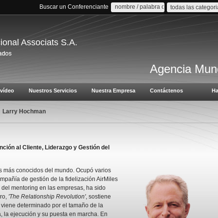
Buscar un Conferenciante
todas las categor
cional Associats S.A.
Agencia Mund
vídeo
Nuestros Servicios
Nuestra Empresa
Contáctenos
Ha
Larry Hochman
ción al Cliente, Liderazgo y Gestión del
s más conocidos del mundo. Ocupó varios
ompañía de gestión de la fidelización AirMiles
del mentoring en las empresas, ha sido
ro,
'The Relationship Revolution'
, sostiene
 viene determinado por el tamaño de la
, la ejecución y su puesta en marcha. En