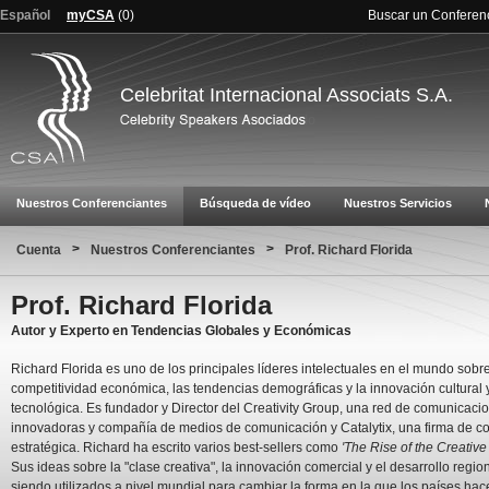
Español
myCSA
(
0
)
Buscar un Conferen
Celebritat Internacional Associats S.A.
Nuestros Conferenciantes
Búsqueda de vídeo
Nuestros Servicios
>
>
Cuenta
Nuestros Conferenciantes
Prof. Richard Florida
Prof. Richard Florida
Autor y Experto en Tendencias Globales y Económicas
Richard Florida es uno de los principales líderes intelectuales en el mundo sobre
competitividad económica, las tendencias demográficas y la innovación cultural 
tecnológica. Es fundador y Director del Creativity Group, una red de comunicaci
innovadoras y compañía de medios de comunicación y Catalytix, una firma de co
estratégica. Richard ha escrito varios best-sellers como
'The Rise of the Creative
Sus ideas sobre la "clase creativa", la innovación comercial y el desarrollo regio
siendo utilizados a nivel mundial para cambiar la forma en la que los países ha