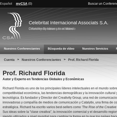
Español
myCSA
(
0
)
Buscar un Conferen
Celebritat Internacional Associats S.A.
Nuestros Conferenciantes
Búsqueda de vídeo
Nuestros Servicios
>
>
Cuenta
Nuestros Conferenciantes
Prof. Richard Florida
Prof. Richard Florida
Autor y Experto en Tendencias Globales y Económicas
Richard Florida es uno de los principales líderes intelectuales en el mundo sobre
competitividad económica, las tendencias demográficas y la innovación cultural 
tecnológica. Es fundador y Director del Creativity Group, una red de comunicaci
innovadoras y compañía de medios de comunicación y Catalytix, una firma de co
estratégica. Richard ha escrito varios best-sellers como
'The Rise of the Creative
Sus ideas sobre la "clase creativa", la innovación comercial y el desarrollo regio
siendo utilizados a nivel mundial para cambiar la forma en la que los países ha