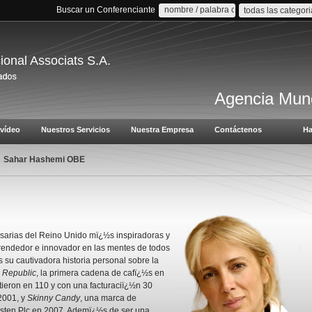
Buscar un Conferenciante
todas las categor
cional Associats S.A.
Agencia Mund
vídeo
Nuestros Servicios
Nuestra Empresa
Contáctenos
Ha
Sahar Hashemi OBE
arias del Reino Unido mï¿½s inspiradoras y
prendedor e innovador en las mentes de todos
 su cautivadora historia personal sobre la
 Republic
, la primera cadena de cafï¿½s en
tieron en 110 y con una facturaciï¿½n 30
 2001, y
Skinny Candy
, una marca de
isten Plc en 2007. Ademï¿½s de ser una