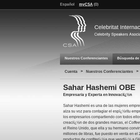
Español
myCSA
(
0
)
Celebritat Interna
Nuestros Conferenciantes
Búsqueda de 
>
>
Cuenta
Nuestros Conferenciantes
Sahar Hashemi OBE
Empresaria y Experta en Innovaciï¿½n
Sahar Hashemi es una de las mujeres empres
alza su voz para contagiar el espï¿½ritu em
los empresarios compartiendo con todos ellos
creaciï¿½n de dos grandes marcas, el
Coffee
el Reino Unido, que ella y su hermano convir
millones de libras, fue puesto en venta en el
productos de confiterï¿½a que vendiï¿½ a Gl