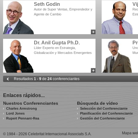
Seth Godin
Vi
Autor de Super Ventas, Emprendedor y
Rec
Agente de Cambio
Est
+
add to myCSA
Dr. Anil Gupta Ph.D.
Pr
Líder Experto en Estrategia,
Uno
Globalización y Mercados Emergentes
Mu
+
add to myCSA
Resultados
1 - 9
de
24
conferenciantes
Enlaces rápidos...
Nuestros Conferenciantes
Búsqueda de vídeo
Charles Armstrong
Selección del Conferenciante
Lord Jones
Planificación del Conferenciante
Rupert Pennant-Rea
Gestión del Conferenciante
Mapa we
© 1984 - 2026 Celebritat Internacional Associats S.A.