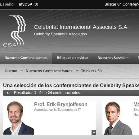
Español
myCSA
(
0
)
Buscar un Conferen
Celebritat Internacional Associats S.A.
Nuestros Conferenciantes
Búsqueda de vídeo
Nuestros Servicios
>
>
Cuenta
Nuestros Conferenciantes
Thinkers 50
Una selección de los conferenciantes de Celebrity Speake
Resultados
1 - 9
de
24
conferenciantes
Prof. Erik Brynjolfsson
M
Autoridad en la Economía de IT
Exp
Hum
+
add to myCSA