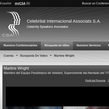
Español
myCSA
(
0
)
Buscar un Conferen
Celebritat Internacional Associats S.A.
Nuestros Conferenciantes
Búsqueda de vídeo
Nuestros Servicios
>
>
Cuenta
Busqueda De Video
Martine Wright
Martine Wright
Miembro del Equipo Paralímpico de Voleibol, Superviviente del Atentado del 7/
Perfil del Ponente