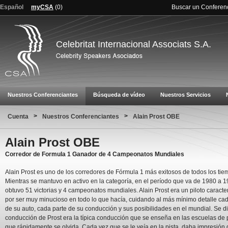
Español
myCSA
(
0
)
Buscar un Conferen
Celebritat Internacional Associats S.A.
Nuestros Conferenciantes
Búsqueda de vídeo
Nuestros Servicios
>
>
Cuenta
Nuestros Conferenciantes
Alain Prost OBE
Alain Prost OBE
Corredor de Formula 1 Ganador de 4 Campeonatos Mundiales
Alain Prost es uno de los corredores de Fórmula 1 más exitosos de todos los tie
Mientras se mantuvo en activo en la categoría, en el período que va de 1980 a 1
obtuvo 51 victorias y 4 campeonatos mundiales. Alain Prost era un piloto caracte
por ser muy minucioso en todo lo que hacía, cuidando al más mínimo detalle cad
de su auto, cada parte de su conducción y sus posibilidades en el mundial. Se d
conducción de Prost era la típica conducción que se enseña en las escuelas de p
que rápidamente se olvida. Cada vez que se le veía en la pista, daba impresión 