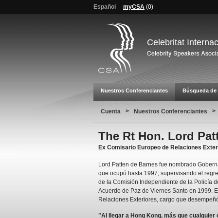
Español
myCSA
(
0
)
Celebritat Interna
Nuestros Conferenciantes
Búsqueda de 
>
>
Cuenta
Nuestros Conferenciantes
The Rt Hon. Lord Pat
Ex Comisario Europeo de Relaciones Exte
Lord Patten de Barnes fue nombrado Gobern
que ocupó hasta 1997, supervisando el regr
de la Comisión Independiente de la Policía d
Acuerdo de Paz de Viernes Santo en 1999. 
Relaciones Exteriores, cargo que desempeñó
"Al llegar a Hong Kong, más que cualquier 