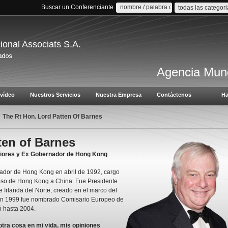
Buscar un Conferenciante
todas las categor
cional Associats S.A.
Agencia Mund
vídeo
Nuestros Servicios
Nuestra Empresa
Contáctenos
Ha
The Rt Hon. Lord Patten Of Barnes
ten of Barnes
riores y Ex Gobernador de Hong Kong
ador de Hong Kong en abril de 1992, cargo
eso de Hong Kong a China. Fue Presidente
e Irlanda del Norte, creado en el marco del
En 1999 fue nombrado Comisario Europeo de
 hasta 2004.
otra cosa en mi vida, mis opiniones