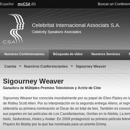
Español
myCSA
(
0
)
Buscar un Conferen
Celebritat Internacional Associats S.A.
Nuestros Conferenciantes
Búsqueda de vídeo
Nuestros Servicios
>
>
Cuenta
Nuestros Conferenciantes
Sigourney Weaver
Sigourney Weaver
Ganadora de Múltiples Premios Televisivos y Actriz de Cine
Sigourney Weaver fue conocida mundialmente por su papel de Ellen Ripley en la
de Ridley Scott
Alien
. Por su interpretación en la segunda entrega
Aliens, el reg
obtendría su primera nominación al Óscar de un total de tres. También es conoci
sus papeles en las películas de
Los Cazafantasmas, Gorilas en la Niebla, La to
hielo, Seductoras, Holes y Avatar
. En 2009 protagonizó su primera película telev
Prayers for Bobby
por la que fue nominada para un premio Emmy.