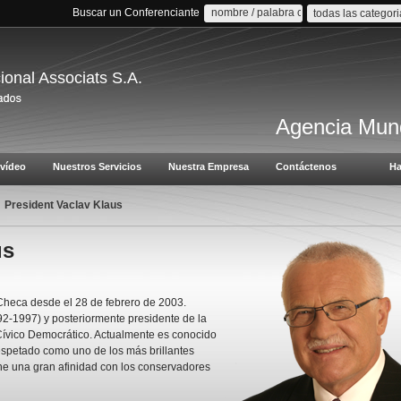
Buscar un Conferenciante
todas las categor
cional Associats S.A.
Agencia Mund
vídeo
Nuestros Servicios
Nuestra Empresa
Contáctenos
Ha
President Vaclav Klaus
us
Checa desde el 28 de febrero de 2003.
92-1997) y posteriormente presidente de la
Cívico Democrático. Actualmente es conocido
spetado como uno de los más brillantes
ne una gran afinidad con los conservadores