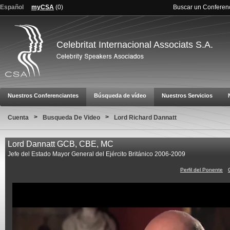
Español
myCSA
(
0
)
Buscar un Conferen
Celebritat Internacional Associats S.A.
Nuestros Conferenciantes
Búsqueda de vídeo
Nuestros Servicios
>
>
Cuenta
Busqueda De Video
Lord Richard Dannatt
Lord Dannatt GCB, CBE, MC
Jefe del Estado Mayor General del Ejército Británico 2006-2009
Perfil del Ponente