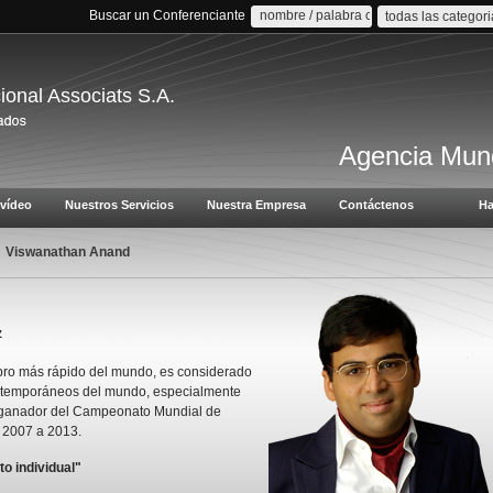
Buscar un Conferenciante
todas las categor
cional Associats S.A.
Agencia Mund
vídeo
Nuestros Servicios
Nuestra Empresa
Contáctenos
Ha
Viswanathan Anand
z
ro más rápido del mundo, es considerado
ontemporáneos del mundo, especialmente
es ganador del Campeonato Mundial de
e 2007 a 2013.
o individual"