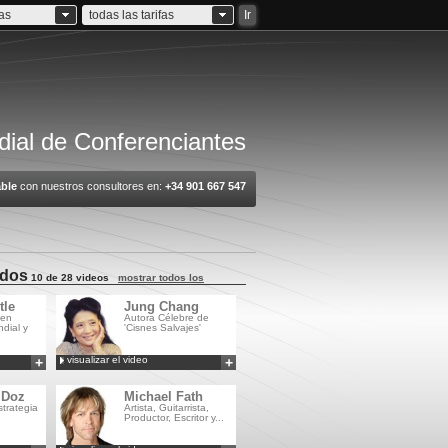
ias
todas las tarifas
Ir
ial de Conferenciantes
ble
con nuestros consultores en:
+34 901 667 547
ados
10 de 28 videos
mostrar todos los
tle
Jung Chang
 en
Autora Célebre de
dial y
'Cisnes Salvajes'
visualizar el video
+
+
Añadir a
Añadir a
MyCSA
MyCSA
 Doz
Michael Fath
strategia
Artista, Guitarrista,
Productor, Escritor y...