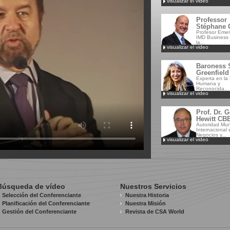
visualizar el video
Professor
Stéphane G
Profesor Emeri
IMD Business 
la...
visualizar el video
Baroness 
Greenfiel
Experta en la
Humana y
Reconocida...
visualizar el video
Prof. Dr. 
Hewitt CB
Autoridad Mun
Internacional 
Negocios y...
visualizar el video
Búsqueda de vídeo
Nuestros Servicios
Selección del Conferenciante
Nuestra Historia
Planificación del Conferenciante
Nuestra Misión
Gestión del Conferenciante
Revista de CSA World