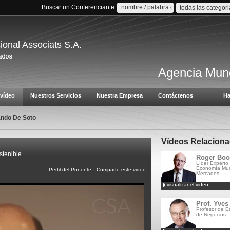
Buscar un Conferenciante
todas las categor
cional Associats S.A.
Agencia Mund
vídeo
Nuestros Servicios
Nuestra Empresa
Contáctenos
Ha
ndo De Soto
Vídeos Relacion
stenible
Roger Boo
Líder Experto
Economía Mun
Perfil del Ponente
Comparte este video
Mercados...
visualizar el video
Prof. Yves
Profesor de E
de Negocios