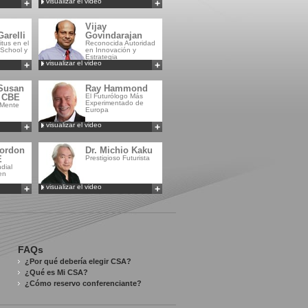
visualizar el video
+
+
Añadir a
Añadir a
MyCSA
MyCSA
Vijay
arelli
Govindarajan
tus en el
Reconocida Autoridad
School y
en Innovación y
Estrategia
visualizar el video
+
+
Añadir a
Añadir a
MyCSA
MyCSA
Susan
Ray Hammond
d CBE
El Futurólogo Más
Experimentado de
 Mente
Europa
visualizar el video
+
+
Añadir a
Añadir a
MyCSA
MyCSA
Gordon
Dr. Michio Kaku
E
Prestigioso Futurista
dial
en
visualizar el video
+
+
Añadir a
Añadir a
MyCSA
MyCSA
FAQs
¿Por qué debería elegir CSA?
¿Qué es Mi CSA?
¿Cómo reservo conferenciante?